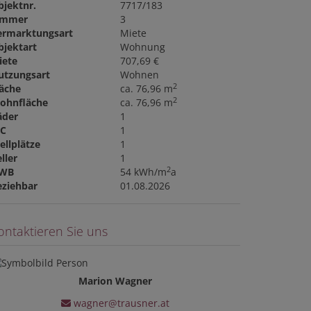
bjektnr.
7717/183
immer
3
ermarktungsart
Miete
bjektart
Wohnung
iete
707,69 €
utzungsart
Wohnen
2
läche
ca. 76,96 m
2
ohnfläche
ca. 76,96 m
äder
1
C
1
ellplätze
1
ller
1
2
WB
54 kWh/m
a
eziehbar
01.08.2026
ontaktieren Sie uns
Marion Wagner
wagner@trausner.at