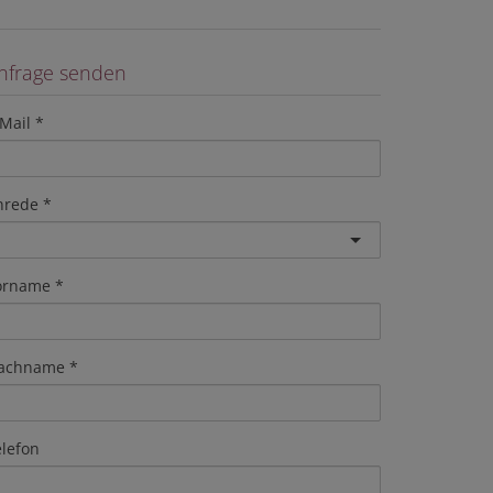
nfrage senden
Mail
nrede
orname
achname
elefon