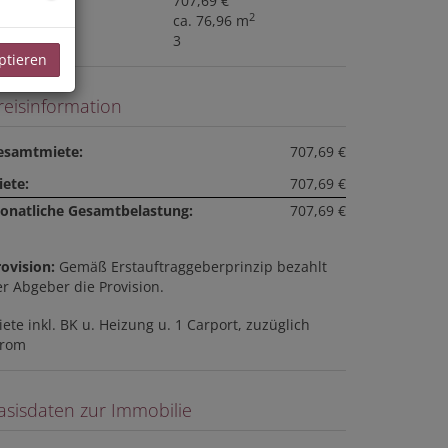
iete
707,69 €
2
läche
ca. 76,96 m
immer
3
ptieren
reisinformation
esamtmiete:
707,69 €
iete:
707,69 €
onatliche Gesamtbelastung:
707,69 €
ovision:
Gemäß Erstauftraggeberprinzip bezahlt
r Abgeber die Provision.
ete inkl. BK u. Heizung u. 1 Carport, zuzüglich
trom
asisdaten zur Immobilie