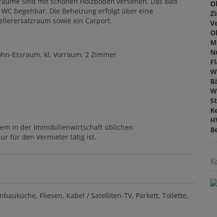
nräume sind mit schönen Holzböden versehen. Das Bad
O
 WC begehbar. Die Beheizung erfolgt über eine
Z
llerersatzraum sowie ein Carport.
V
O
M
N
hn-Essraum, kl. Vorraum, 2 Zimmer
F
W
B
W
St
Ke
H
dem in der Immobilienwirtschaft üblichen
B
r für den Vermieter tätig ist.
K
inbauküche
Fliesen
Kabel / Satelliten-TV
Parkett
Toilette