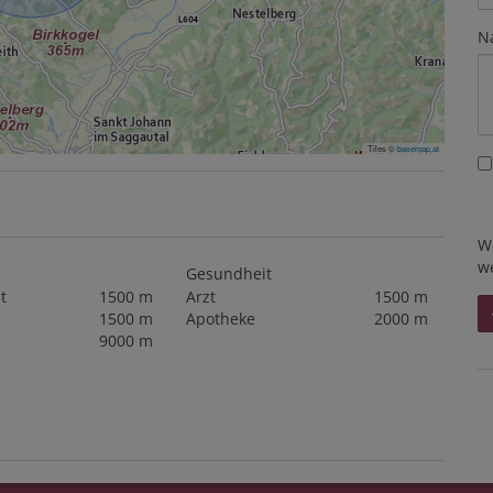
N
Tiles ©
basemap.at
W
w
Gesundheit
t
1500 m
Arzt
1500 m
1500 m
Apotheke
2000 m
9000 m