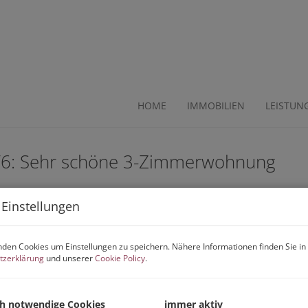
HOME
IMMOBILIEN
LEISTUN
 T6: Sehr schöne 3-Zimmerwohnung
 Einstellungen
den Cookies um Einstellungen zu speichern. Nähere Informationen finden Sie in
tzerklärung
und unserer
Cookie Policy
.
E
ch notwendige Cookies
immer aktiv