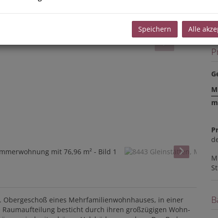
M
F
Z
Speichern
Alle akze
P
G
M
m
Pr
de
Mi
S
B
. Obergeschoß eines Mehrfamilienwohnhauses, in einer
e Raumaufteilung besticht durch ihren großzügigen Wohn-