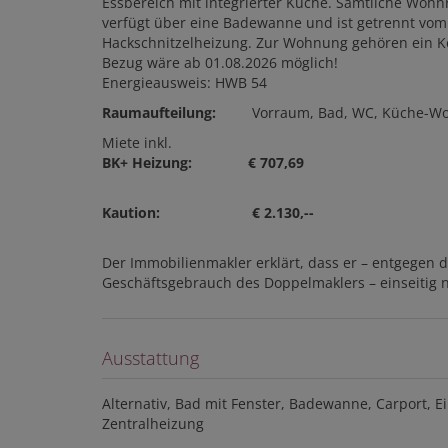
Essbereich mit integrierter Küche. Sämtliche Woh
verfügt über eine Badewanne und ist getrennt vom
Hackschnitzelheizung. Zur Wohnung gehören ein Ke
Bezug wäre ab 01.08.2026 möglich!
Energieausweis: HWB 54
Raumaufteilung:
Vorraum, Bad, WC, Küche-Wo
Miete inkl.
BK+ Heizung:
€ 707,69
Kaution:
€ 2.130,--
Der Immobilienmakler erklärt, dass er – entgegen 
Geschäftsgebrauch des Doppelmaklers – einseitig nu
Ausstattung
Alternativ
Bad mit Fenster
Badewanne
Carport
E
Zentralheizung