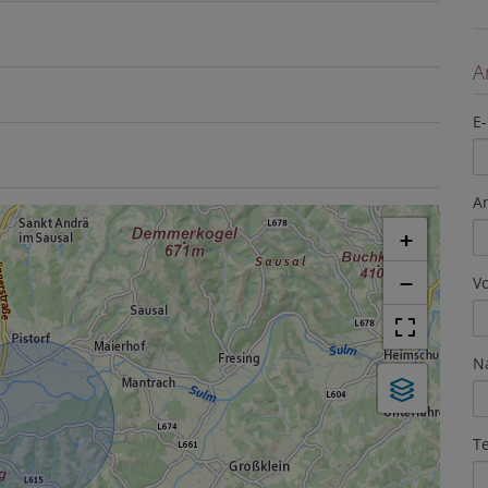
A
E-
A
+
−
V
N
T